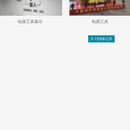
钻探工具展示
钻探工具
共
1
页
6
条记录